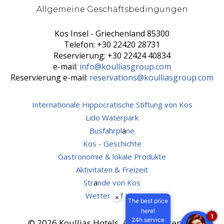
Allgemeine Geschäftsbedingungen
Kos Insel - Griechenland 85300
Telefon: +30 22420 28731
Reservierung: +30 22424 40834
e-mail:
info@koulliasgroup.com
Reservierung e-mail:
reservations@koulliasgroup.com
Internationale Hippocratische Stiftung von Kos
Lido Waterpark
Busfahrpl
ä
ne
Kos - Geschichte
Gastronomie & lokale Produkte
Aktivitaten & Freizeit
Str
ä
nde von Kos
Wetter auf Kos
×
The best price
here!
1
24h service
© 2026 Koullias Hotels. All rights reserved.